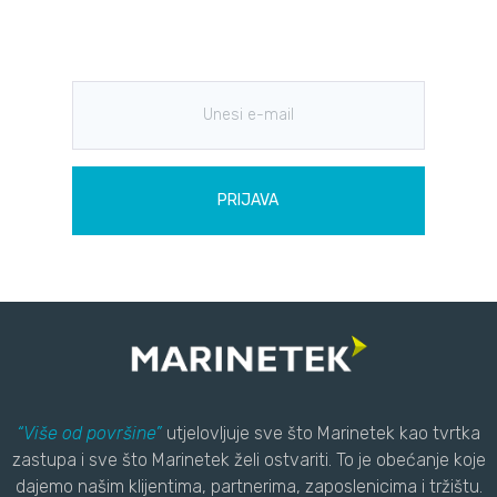
Marinetekovim projektima i tehnologijama.
PRIJAVA
“Više od površine”
utjelovljuje sve što Marinetek kao tvrtka
zastupa i sve što Marinetek želi ostvariti. To je obećanje koje
dajemo našim klijentima, partnerima, zaposlenicima i tržištu.