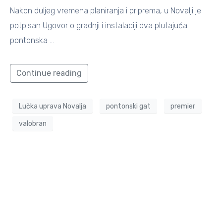
Nakon duljeg vremena planiranja i priprema, u Novalji je
potpisan Ugovor o gradnji i instalaciji dva plutajuća
pontonska …
Continue reading
Lučka uprava Novalja
pontonski gat
premier
valobran
PRIJAVI SE ZA NEWSLETTER
Saznajte među prvima sve novosti o aktualnim